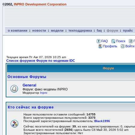
©2002,
INPRO Development Corporation
о компании
:
новости
:
модели
:
техподдержка
:
faq
:
форум
:
прайс
FAQ
Поиск
Профиль
Войти
Текущее время Пт Авг 07, 2026 10:25 am
Список форумов Форум по модемам IDC
Форум
Основные Форумы
General
Форум: факс-модемы INPRO
Модератор
Inpro
Кто сейчас на форуме
Наши пользователи оставили сообщений:
14755
Всего зарегистрированных пользователей:
3375
Последний зарегистрированный пользователь:
Black1996
Сейчас посетителей на форуме:
39
, из них зарегистрированных: 0, скрыты
Больше всего посетителей (
2656
) здесь было Сб Май 30, 2026 5:02 am
Зарегистрированные пользователи: Нет