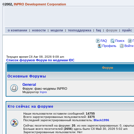
©2002,
INPRO Development Corporation
о компании
:
новости
:
модели
:
техподдержка
:
faq
:
форум
:
прайс
FAQ
Поиск
Профиль
Войти
Текущее время Сб Авг 08, 2026 9:09 am
Список форумов Форум по модемам IDC
Форум
Основные Форумы
General
Форум: факс-модемы INPRO
Модератор
Inpro
Кто сейчас на форуме
Наши пользователи оставили сообщений:
14755
Всего зарегистрированных пользователей:
3375
Последний зарегистрированный пользователь:
Black1996
Сейчас посетителей на форуме:
20
, из них зарегистрированных: 0, скрыты
Больше всего посетителей (
2656
) здесь было Сб Май 30, 2026 5:02 am
Зарегистрированные пользователи: Нет