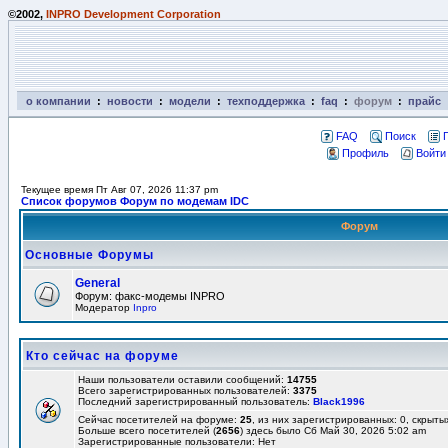
©2002,
INPRO Development Corporation
о компании
:
новости
:
модели
:
техподдержка
:
faq
:
форум
:
прайс
FAQ
Поиск
Профиль
Войти
Текущее время Пт Авг 07, 2026 11:37 pm
Список форумов Форум по модемам IDC
Форум
Основные Форумы
General
Форум: факс-модемы INPRO
Модератор
Inpro
Кто сейчас на форуме
Наши пользователи оставили сообщений:
14755
Всего зарегистрированных пользователей:
3375
Последний зарегистрированный пользователь:
Black1996
Сейчас посетителей на форуме:
25
, из них зарегистрированных: 0, скрыты
Больше всего посетителей (
2656
) здесь было Сб Май 30, 2026 5:02 am
Зарегистрированные пользователи: Нет