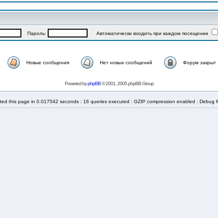
Пароль:
Автоматически входить при каждом посещении
Новые сообщения
Нет новых сообщений
Форум закрыт
Powered by
phpBB
© 2001, 2005 phpBB Group
ted this page in 0.017542 seconds : 16 queries executed : GZIP compression enabled : Debug