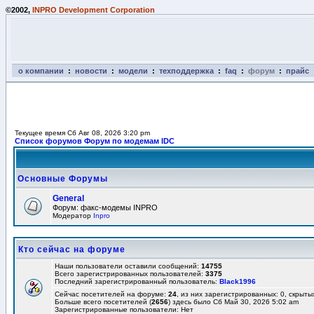
©2002,
INPRO Development Corporation
о компании
:
новости
:
модели
:
техподдержка
:
faq
:
форум
:
прайс
Текущее время Сб Авг 08, 2026 3:20 pm
Список форумов Форум по модемам IDC
Основные Форумы
General
Форум: факс-модемы INPRO
Модератор
Inpro
Кто сейчас на форуме
Наши пользователи оставили сообщений:
14755
Всего зарегистрированных пользователей:
3375
Последний зарегистрированный пользователь:
Black1996
Сейчас посетителей на форуме:
24
, из них зарегистрированных: 0, скрыты
Больше всего посетителей (
2656
) здесь было Сб Май 30, 2026 5:02 am
Зарегистрированные пользователи: Нет