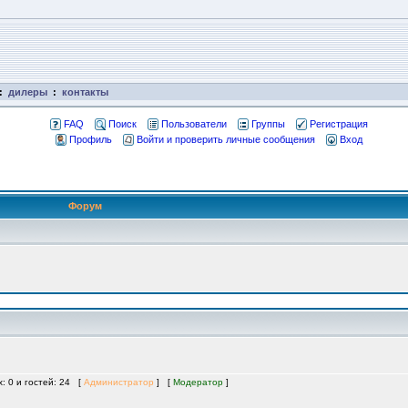
:
дилеры
:
контакты
FAQ
Поиск
Пользователи
Группы
Регистрация
Профиль
Войти и проверить личные сообщения
Вход
Форум
х: 0 и гостей: 24 [
Администратор
] [
Модератор
]