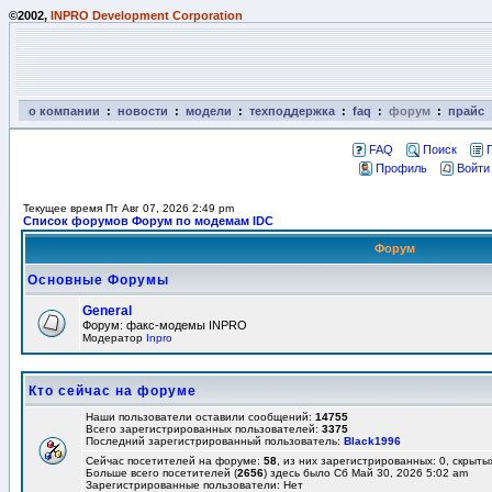
©2002,
INPRO Development Corporation
о компании
:
новости
:
модели
:
техподдержка
:
faq
:
форум
:
прайс
FAQ
Поиск
Профиль
Войти
Текущее время Пт Авг 07, 2026 2:49 pm
Список форумов Форум по модемам IDC
Форум
Основные Форумы
General
Форум: факс-модемы INPRO
Модератор
Inpro
Кто сейчас на форуме
Наши пользователи оставили сообщений:
14755
Всего зарегистрированных пользователей:
3375
Последний зарегистрированный пользователь:
Black1996
Сейчас посетителей на форуме:
58
, из них зарегистрированных: 0, скрыты
Больше всего посетителей (
2656
) здесь было Сб Май 30, 2026 5:02 am
Зарегистрированные пользователи: Нет