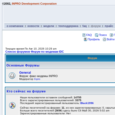
©2002,
INPRO Development Corporation
о компании
:
новости
:
модели
:
техподдержка
:
faq
:
форум
:
прайс
FAQ
Поиск
Профиль
Войти
Текущее время Пн Авг 10, 2026 10:29 am
Список форумов Форум по модемам IDC
Форум
Основные Форумы
General
Форум: факс-модемы INPRO
Модератор
Inpro
Кто сейчас на форуме
Наши пользователи оставили сообщений:
14755
Всего зарегистрированных пользователей:
3375
Последний зарегистрированный пользователь:
Black1996
Сейчас посетителей на форуме:
11
, из них зарегистрированных: 0, скрытых
Больше всего посетителей (
2656
) здесь было Сб Май 30, 2026 5:02 am
Зарегистрированные пользователи: Нет