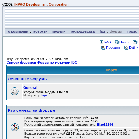
©2002,
INPRO Development Corporation
о компании
:
новости
:
модели
:
техподдержка
:
faq
:
форум
:
прайс
FAQ
Поиск
Профиль
Войти
Текущее время Вс Авг 09, 2026 10:02 am
Список форумов Форум по модемам IDC
Форум
Основные Форумы
General
Форум: факс-модемы INPRO
Модератор
Inpro
Кто сейчас на форуме
Наши пользователи оставили сообщений:
14755
Всего зарегистрированных пользователей:
3375
Последний зарегистрированный пользователь:
Black1996
Сейчас посетителей на форуме:
71
, из них зарегистрированных: 0, скрыты
Больше всего посетителей (
2656
) здесь было Сб Май 30, 2026 5:02 am
Зарегистрированные пользователи: Нет