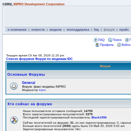
©2002,
INPRO Development Corporation
о компании
:
новости
:
модели
:
техподдержка
:
faq
:
форум
:
прайс
FAQ
Поиск
Профиль
Войти
Текущее время Сб Авг 08, 2026 11:20 pm
Список форумов Форум по модемам IDC
Форум
Основные Форумы
General
Форум: факс-модемы INPRO
Модератор
Inpro
Кто сейчас на форуме
Наши пользователи оставили сообщений:
14755
Всего зарегистрированных пользователей:
3375
Последний зарегистрированный пользователь:
Black1996
Сейчас посетителей на форуме:
31
, из них зарегистрированных: 0, скрыты
Больше всего посетителей (
2656
) здесь было Сб Май 30, 2026 5:02 am
Зарегистрированные пользователи: Нет