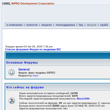
©2002,
INPRO Development Corporation
о компании
:
новости
:
модели
:
техподдержка
:
faq
:
форум
:
прайс
Текущее время Сб Авг 08, 2026 7:36 pm
Список форумов Форум по модемам IDC
Основные Форумы
General
Форум: факс-модемы INPRO
Модератор
Inpro
Кто сейчас на форуме
Наши пользователи оставили сообщений:
14755
Всего зарегистрированных пользователей:
3375
Последний зарегистрированный пользователь:
Black1996
Сейчас посетителей на форуме:
29
, из них зарегистрированных: 0, скрыты
Больше всего посетителей (
2656
) здесь было Сб Май 30, 2026 5:02 am
Зарегистрированные пользователи: Нет