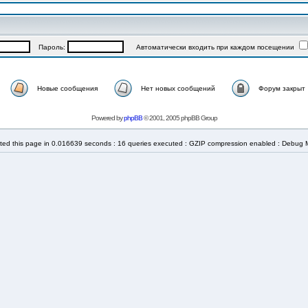
Пароль:
Автоматически входить при каждом посещении
Новые сообщения
Нет новых сообщений
Форум закрыт
Powered by
phpBB
© 2001, 2005 phpBB Group
ted this page in 0.016639 seconds : 16 queries executed : GZIP compression enabled : Debug