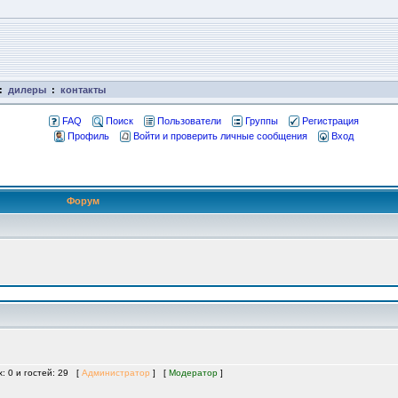
:
дилеры
:
контакты
FAQ
Поиск
Пользователи
Группы
Регистрация
Профиль
Войти и проверить личные сообщения
Вход
Форум
х: 0 и гостей: 29 [
Администратор
] [
Модератор
]