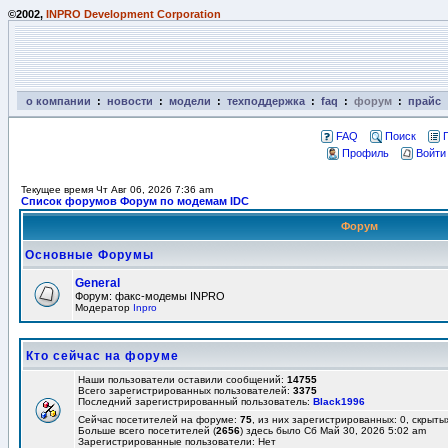
©2002,
INPRO Development Corporation
о компании
:
новости
:
модели
:
техподдержка
:
faq
:
форум
:
прайс
FAQ
Поиск
Профиль
Войти
Текущее время Чт Авг 06, 2026 7:36 am
Список форумов Форум по модемам IDC
Форум
Основные Форумы
General
Форум: факс-модемы INPRO
Модератор
Inpro
Кто сейчас на форуме
Наши пользователи оставили сообщений:
14755
Всего зарегистрированных пользователей:
3375
Последний зарегистрированный пользователь:
Black1996
Сейчас посетителей на форуме:
75
, из них зарегистрированных: 0, скрыты
Больше всего посетителей (
2656
) здесь было Сб Май 30, 2026 5:02 am
Зарегистрированные пользователи: Нет