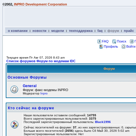
©2002,
INPRO Development Corporation
о компании
:
новости
:
модели
:
техподдержка
:
faq
:
форум
:
прайс
FAQ
Поиск
Профиль
Войти
Текущее время Пт Авг 07, 2026 8:43 am
Список форумов Форум по модемам IDC
Форум
Основные Форумы
General
Форум: факс-модемы INPRO
Модератор
Inpro
Кто сейчас на форуме
Наши пользователи оставили сообщений:
14755
Всего зарегистрированных пользователей:
3375
Последний зарегистрированный пользователь:
Black1996
Сейчас посетителей на форуме:
37
, из них зарегистрированных: 0, скрыты
Больше всего посетителей (
2656
) здесь было Сб Май 30, 2026 5:02 am
Зарегистрированные пользователи: Нет