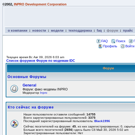
©2002,
INPRO Development Corporation
о компании
:
новости
:
модели
:
техподдержка
:
faq
:
форум
:
прайс
FAQ
Поиск
Профиль
Войти
Текущее время Вс Авг 09, 2026 6:03 am
Список форумов Форум по модемам IDC
Форум
Основные Форумы
General
Форум: факс-модемы INPRO
Модератор
Inpro
Кто сейчас на форуме
Наши пользователи оставили сообщений:
14755
Всего зарегистрированных пользователей:
3375
Последний зарегистрированный пользователь:
Black1996
Сейчас посетителей на форуме:
45
, из них зарегистрированных: 0, скрыты
Больше всего посетителей (
2656
) здесь было Сб Май 30, 2026 5:02 am
Зарегистрированные пользователи: Нет