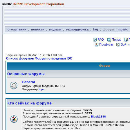
©2002,
INPRO Development Corporation
о компании
:
новости
:
модели
:
техподдержка
:
faq
:
форум
:
прайс
FAQ
Поиск
Профиль
Войти
Текущее время Пт Авг 07, 2026 1:03 pm
Список форумов Форум по модемам IDC
Форум
Основные Форумы
General
Форум: факс-модемы INPRO
Модератор
Inpro
Кто сейчас на форуме
Наши пользователи оставили сообщений:
14755
Всего зарегистрированных пользователей:
3375
Последний зарегистрированный пользователь:
Black1996
Сейчас посетителей на форуме:
31
, из них зарегистрированных: 0, скрыты
Больше всего посетителей (
2656
) здесь было Сб Май 30, 2026 5:02 am
Зарегистрированные пользователи: Нет