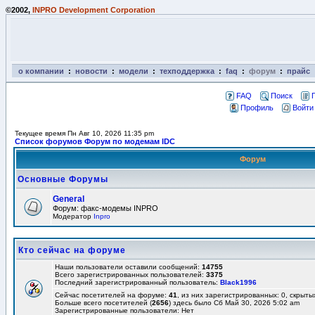
©2002,
INPRO Development Corporation
о компании
:
новости
:
модели
:
техподдержка
:
faq
:
форум
:
прайс
FAQ
Поиск
Профиль
Войти
Текущее время Пн Авг 10, 2026 11:35 pm
Список форумов Форум по модемам IDC
Форум
Основные Форумы
General
Форум: факс-модемы INPRO
Модератор
Inpro
Кто сейчас на форуме
Наши пользователи оставили сообщений:
14755
Всего зарегистрированных пользователей:
3375
Последний зарегистрированный пользователь:
Black1996
Сейчас посетителей на форуме:
41
, из них зарегистрированных: 0, скрыты
Больше всего посетителей (
2656
) здесь было Сб Май 30, 2026 5:02 am
Зарегистрированные пользователи: Нет