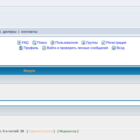
:
дилеры
:
контакты
FAQ
Поиск
Пользователи
Группы
Регистрация
Профиль
Войти и проверить личные сообщения
Вход
Форум
х: 0 и гостей: 36 [
Администратор
] [
Модератор
]