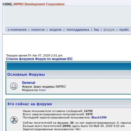
©2002,
INPRO Development Corporation
о компании
:
новости
:
модели
:
техподдержка
:
faq
:
форум
:
прайс
Текущее время Пт Авг 07, 2026 2:01 pm
Список форумов Форум по модемам IDC
Основные Форумы
General
Форум: факс-модемы INPRO
Модератор
Inpro
Кто сейчас на форуме
Наши пользователи оставили сообщений:
14755
Всего зарегистрированных пользователей:
3375
Последний зарегистрированный пользователь:
Black1996
Сейчас посетителей на форуме:
36
, из них зарегистрированных: 0, скрыты
Больше всего посетителей (
2656
) здесь было Сб Май 30, 2026 5:02 am
Зарегистрированные пользователи: Нет