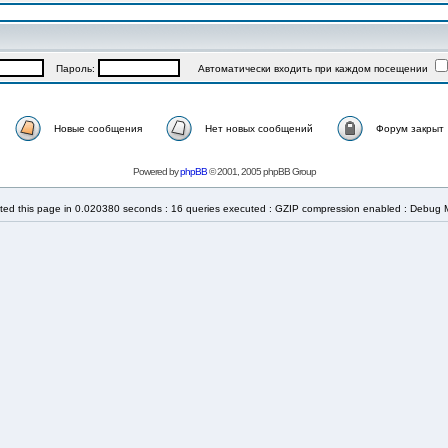
Пароль:
Автоматически входить при каждом посещении
Новые сообщения
Нет новых сообщений
Форум закрыт
Powered by
phpBB
© 2001, 2005 phpBB Group
ted this page in 0.020380 seconds : 16 queries executed : GZIP compression enabled : Debug