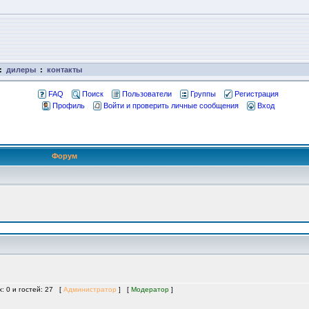
:
дилеры
:
контакты
FAQ
Поиск
Пользователи
Группы
Регистрация
Профиль
Войти и проверить личные сообщения
Вход
Форум
х: 0 и гостей: 27 [
Администратор
] [
Модератор
]