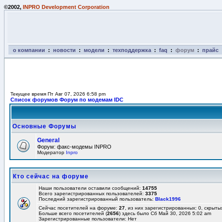
©2002,
INPRO Development Corporation
о компании
:
новости
:
модели
:
техподдержка
:
faq
:
форум
:
прайс
Текущее время Пт Авг 07, 2026 6:58 pm
Список форумов Форум по модемам IDC
Основные Форумы
General
Форум: факс-модемы INPRO
Модератор
Inpro
Кто сейчас на форуме
Наши пользователи оставили сообщений:
14755
Всего зарегистрированных пользователей:
3375
Последний зарегистрированный пользователь:
Black1996
Сейчас посетителей на форуме:
27
, из них зарегистрированных: 0, скрыты
Больше всего посетителей (
2656
) здесь было Сб Май 30, 2026 5:02 am
Зарегистрированные пользователи: Нет