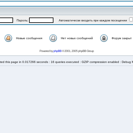
Пароль:
Автоматически входить при каждом посещении
Новые сообщения
Нет новых сообщений
Форум закрыт
Powered by
phpBB
© 2001, 2005 phpBB Group
ted this page in 0.017266 seconds : 16 queries executed : GZIP compression enabled : Debug