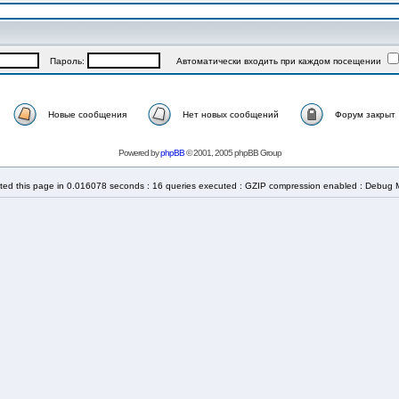
Пароль:
Автоматически входить при каждом посещении
Новые сообщения
Нет новых сообщений
Форум закрыт
Powered by
phpBB
© 2001, 2005 phpBB Group
ted this page in 0.016078 seconds : 16 queries executed : GZIP compression enabled : Debug