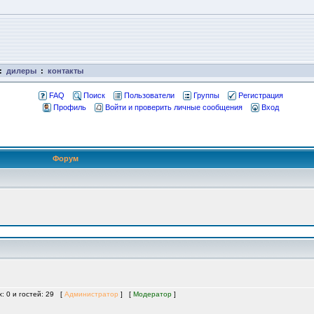
:
дилеры
:
контакты
FAQ
Поиск
Пользователи
Группы
Регистрация
Профиль
Войти и проверить личные сообщения
Вход
Форум
х: 0 и гостей: 29 [
Администратор
] [
Модератор
]