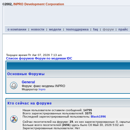
©2002,
INPRO Development Corporation
о компании
:
новости
:
модели
:
техподдержка
:
faq
:
форум
:
прайс
Текущее время Пт Авг 07, 2026 7:13 am
Список форумов Форум по модемам IDC
Основные Форумы
General
Форум: факс-модемы INPRO
Модератор
Inpro
Кто сейчас на форуме
Наши пользователи оставили сообщений:
14755
Всего зарегистрированных пользователей:
3375
Последний зарегистрированный пользователь:
Black1996
Сейчас посетителей на форуме:
29
, из них зарегистрированных: 0, скрыты
Больше всего посетителей (
2656
) здесь было Сб Май 30, 2026 5:02 am
Зарегистрированные пользователи: Нет