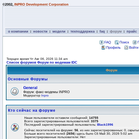
©2002,
INPRO Development Corporation
о компании
:
новости
:
модели
:
техподдержка
:
faq
:
форум
:
прайс
FAQ
Поиск
Профиль
Войти
Текущее время Чт Авг 06, 2026 11:34 am
Список форумов Форум по модемам IDC
Форум
Основные Форумы
General
Форум: факс-модемы INPRO
Модератор
Inpro
Кто сейчас на форуме
Наши пользователи оставили сообщений:
14755
Всего зарегистрированных пользователей:
3375
Последний зарегистрированный пользователь:
Black1996
Сейчас посетителей на форуме:
56
, из них зарегистрированных: 0, скрыты
Больше всего посетителей (
2656
) здесь было Сб Май 30, 2026 5:02 am
Зарегистрированные пользователи: Нет