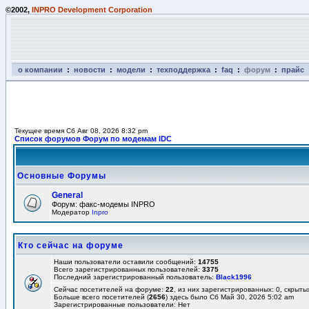
©2002,
INPRO Development Corporation
о компании
:
новости
:
модели
:
техподдержка
:
faq
:
форум
:
прайс
Текущее время Сб Авг 08, 2026 8:32 pm
Список форумов Форум по модемам IDC
Основные Форумы
General
Форум: факс-модемы INPRO
Модератор
Inpro
Кто сейчас на форуме
Наши пользователи оставили сообщений:
14755
Всего зарегистрированных пользователей:
3375
Последний зарегистрированный пользователь:
Black1996
Сейчас посетителей на форуме:
22
, из них зарегистрированных: 0, скрыты
Больше всего посетителей (
2656
) здесь было Сб Май 30, 2026 5:02 am
Зарегистрированные пользователи: Нет