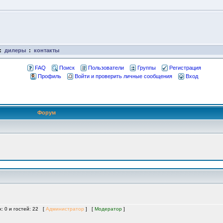
:
дилеры
:
контакты
FAQ
Поиск
Пользователи
Группы
Регистрация
Профиль
Войти и проверить личные сообщения
Вход
Форум
х: 0 и гостей: 22 [
Администратор
] [
Модератор
]