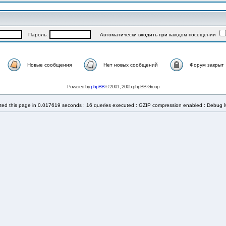
Пароль:
Автоматически входить при каждом посещении
Новые сообщения
Нет новых сообщений
Форум закрыт
Powered by
phpBB
© 2001, 2005 phpBB Group
ted this page in 0.017619 seconds : 16 queries executed : GZIP compression enabled : Debug