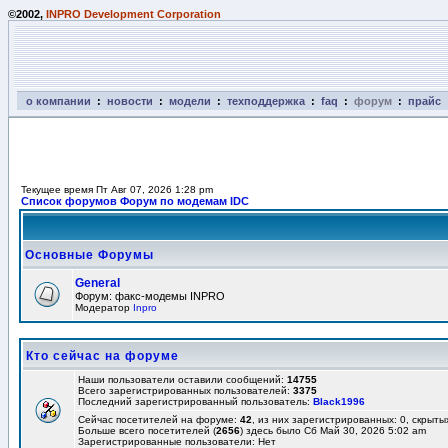
©2002,
INPRO Development Corporation
о компании
:
новости
:
модели
:
техподдержка
:
faq
:
форум
:
прайс
Текущее время Пт Авг 07, 2026 1:28 pm
Список форумов Форум по модемам IDC
Основные Форумы
General
Форум: факс-модемы INPRO
Модератор
Inpro
Кто сейчас на форуме
Наши пользователи оставили сообщений:
14755
Всего зарегистрированных пользователей:
3375
Последний зарегистрированный пользователь:
Black1996
Сейчас посетителей на форуме:
42
, из них зарегистрированных: 0, скрыты
Больше всего посетителей (
2656
) здесь было Сб Май 30, 2026 5:02 am
Зарегистрированные пользователи: Нет