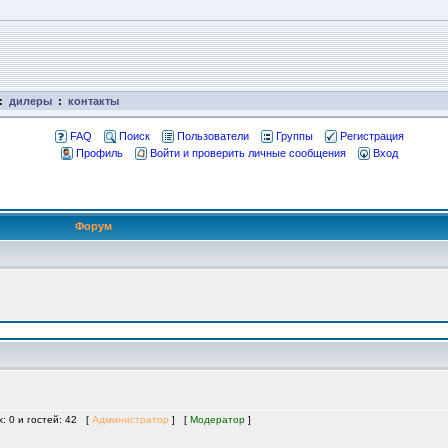
:
дилеры
:
контакты
FAQ
Поиск
Пользователи
Группы
Регистрация
Профиль
Войти и проверить личные сообщения
Вход
Форум
х: 0 и гостей: 42 [
Администратор
] [
Модератор
]