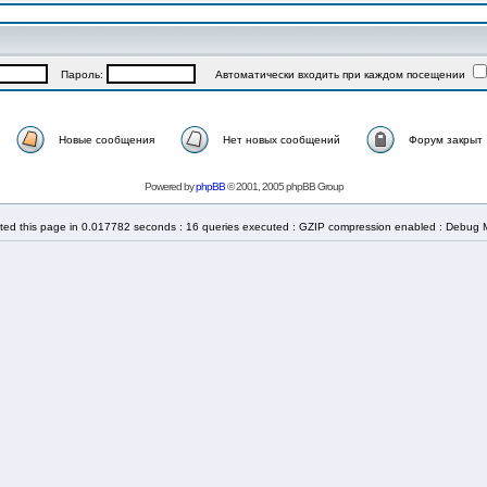
Пароль:
Автоматически входить при каждом посещении
Новые сообщения
Нет новых сообщений
Форум закрыт
Powered by
phpBB
© 2001, 2005 phpBB Group
ted this page in 0.017782 seconds : 16 queries executed : GZIP compression enabled : Debug