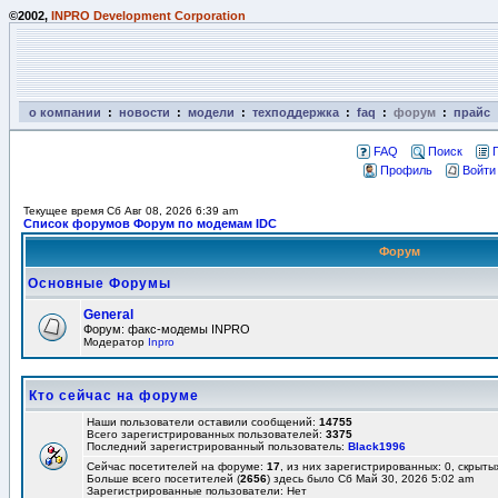
©2002,
INPRO Development Corporation
о компании
:
новости
:
модели
:
техподдержка
:
faq
:
форум
:
прайс
FAQ
Поиск
Профиль
Войти
Текущее время Сб Авг 08, 2026 6:39 am
Список форумов Форум по модемам IDC
Форум
Основные Форумы
General
Форум: факс-модемы INPRO
Модератор
Inpro
Кто сейчас на форуме
Наши пользователи оставили сообщений:
14755
Всего зарегистрированных пользователей:
3375
Последний зарегистрированный пользователь:
Black1996
Сейчас посетителей на форуме:
17
, из них зарегистрированных: 0, скрыты
Больше всего посетителей (
2656
) здесь было Сб Май 30, 2026 5:02 am
Зарегистрированные пользователи: Нет