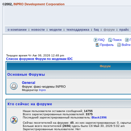
©2002,
INPRO Development Corporation
о компании
:
новости
:
модели
:
техподдержка
:
faq
:
форум
:
прайс
FAQ
Поиск
Профиль
Войти
Текущее время Чт Авг 06, 2026 12:48 pm
Список форумов Форум по модемам IDC
Форум
Основные Форумы
General
Форум: факс-модемы INPRO
Модератор
Inpro
Кто сейчас на форуме
Наши пользователи оставили сообщений:
14755
Всего зарегистрированных пользователей:
3375
Последний зарегистрированный пользователь:
Black1996
Сейчас посетителей на форуме:
45
, из них зарегистрированных: 0, скрыты
Больше всего посетителей (
2656
) здесь было Сб Май 30, 2026 5:02 am
Зарегистрированные пользователи: Нет