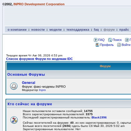
©2002,
INPRO Development Corporation
о компании
:
новости
:
модели
:
техподдержка
:
faq
:
форум
:
прайс
FAQ
Поиск
Профиль
Войти
Текущее время Чт Авг 06, 2026 4:53 pm
Список форумов Форум по модемам IDC
Форум
Основные Форумы
General
Форум: факс-модемы INPRO
Модератор
Inpro
Кто сейчас на форуме
Наши пользователи оставили сообщений:
14755
Всего зарегистрированных пользователей:
3375
Последний зарегистрированный пользователь:
Black1996
Сейчас посетителей на форуме:
40
, из них зарегистрированных: 0, скрыты
Больше всего посетителей (
2656
) здесь было Сб Май 30, 2026 5:02 am
Зарегистрированные пользователи: Нет