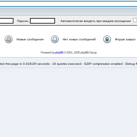
Пароль:
Автоматически входить при каждом посещении
Новые сообщения
Нет новых сообщений
Форум закрыт
Powered by
phpBB
© 2001, 2005 phpBB Group
ted this page in 0.018105 seconds : 16 queries executed : GZIP compression enabled : Debug