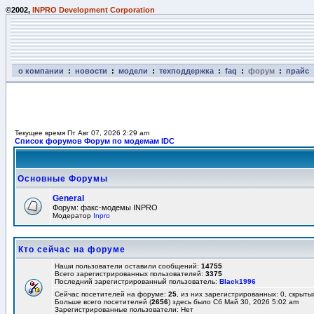
©2002,
INPRO Development Corporation
о компании
:
новости
:
модели
:
техподдержка
:
faq
:
форум
:
прайс
Текущее время Пт Авг 07, 2026 2:29 am
Список форумов Форум по модемам IDC
Основные Форумы
General
Форум: факс-модемы INPRO
Модератор
Inpro
Кто сейчас на форуме
Наши пользователи оставили сообщений:
14755
Всего зарегистрированных пользователей:
3375
Последний зарегистрированный пользователь:
Black1996
Сейчас посетителей на форуме:
25
, из них зарегистрированных: 0, скрыты
Больше всего посетителей (
2656
) здесь было Сб Май 30, 2026 5:02 am
Зарегистрированные пользователи: Нет