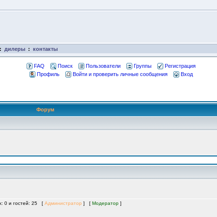
:
дилеры
:
контакты
FAQ
Поиск
Пользователи
Группы
Регистрация
Профиль
Войти и проверить личные сообщения
Вход
Форум
х: 0 и гостей: 25 [
Администратор
] [
Модератор
]