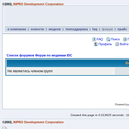
©2002,
INPRO Development Corporation
о компании
:
новости
:
модели
:
техподдержка
:
faq
:
форум
:
прайс
FAQ
Поиск
Профиль
Войти
Список форумов Форум по модемам IDC
В
Не являетесь членом групп
Powered by
Created this page in 0.013625 seconds : 1
©2002,
INPRO Development Corporation