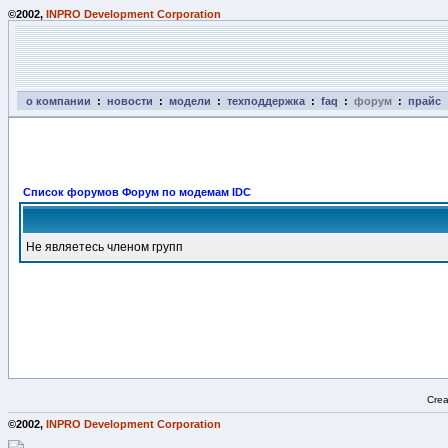
©2002,
INPRO Development Corporation
о компании
:
новости
:
модели
:
техподдержка
:
faq
:
форум
:
прайс
Список форумов Форум по модемам IDC
Не являетесь членом групп
Crea
©2002,
INPRO Development Corporation