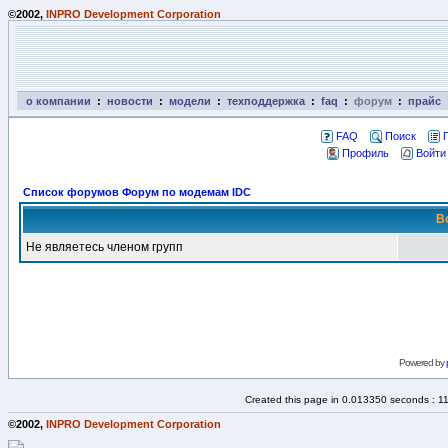
©2002,
INPRO Development Corporation
о компании
:
новости
:
модели
:
техподдержка
:
faq
:
форум
:
прайс
FAQ
Поиск
Профиль
Войти
Список форумов Форум по модемам IDC
В
Не являетесь членом групп
Powered by
Created this page in 0.013350 seconds : 1
©2002,
INPRO Development Corporation