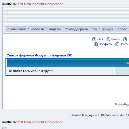
©2002,
INPRO Development Corporation
о компании
:
новости
:
модели
:
техподдержка
:
faq
:
форум
:
прайс
FAQ
Поиск
Профиль
Войти
Список форумов Форум по модемам IDC
В
Не являетесь членом групп
Powered by
Created this page in 0.013522 seconds : 1
©2002,
INPRO Development Corporation