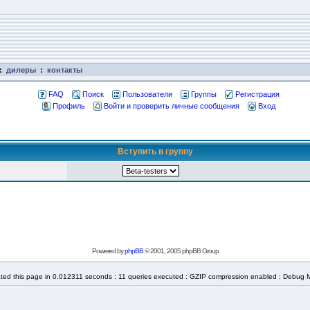
:
дилеры
:
контакты
FAQ
Поиск
Пользователи
Группы
Регистрация
Профиль
Войти и проверить личные сообщения
Вход
Вступить в группу
Powered by
phpBB
© 2001, 2005 phpBB Group
ted this page in 0.012311 seconds : 11 queries executed : GZIP compression enabled : Debug