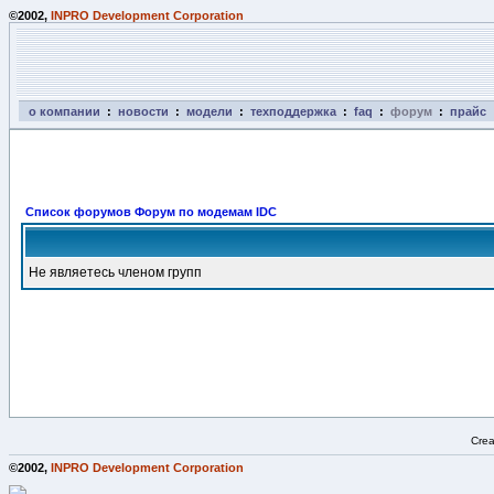
©2002,
INPRO Development Corporation
о компании
:
новости
:
модели
:
техподдержка
:
faq
:
форум
:
прайс
Список форумов Форум по модемам IDC
Не являетесь членом групп
Crea
©2002,
INPRO Development Corporation