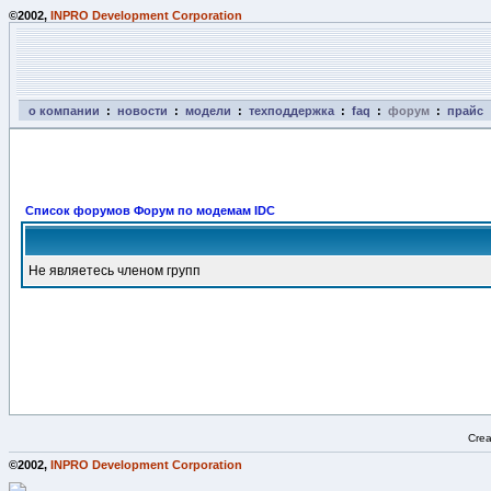
©2002,
INPRO Development Corporation
о компании
:
новости
:
модели
:
техподдержка
:
faq
:
форум
:
прайс
Список форумов Форум по модемам IDC
Не являетесь членом групп
Crea
©2002,
INPRO Development Corporation