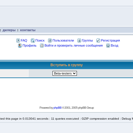
:
дилеры
:
контакты
FAQ
Поиск
Пользователи
Группы
Регистрация
Профиль
Войти и проверить личные сообщения
Вход
Вступить в группу
Powered by
phpBB
© 2001, 2005 phpBB Group
ted this page in 0.013041 seconds : 11 queries executed : GZIP compression enabled : Debug