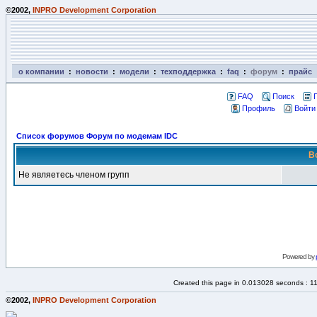
©2002,
INPRO Development Corporation
о компании
:
новости
:
модели
:
техподдержка
:
faq
:
форум
:
прайс
FAQ
Поиск
Профиль
Войти
Список форумов Форум по модемам IDC
В
Не являетесь членом групп
Powered by
Created this page in 0.013028 seconds : 1
©2002,
INPRO Development Corporation