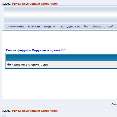
©2002,
INPRO Development Corporation
о компании
:
новости
:
модели
:
техподдержка
:
faq
:
форум
:
прайс
Список форумов Форум по модемам IDC
Не являетесь членом групп
Crea
©2002,
INPRO Development Corporation