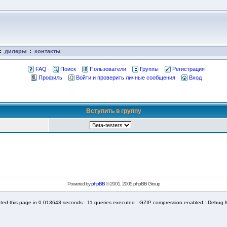
:
дилеры
:
контакты
FAQ
Поиск
Пользователи
Группы
Регистрация
Профиль
Войти и проверить личные сообщения
Вход
Вступить в группу
Powered by
phpBB
© 2001, 2005 phpBB Group
ted this page in 0.013643 seconds : 11 queries executed : GZIP compression enabled : Debug