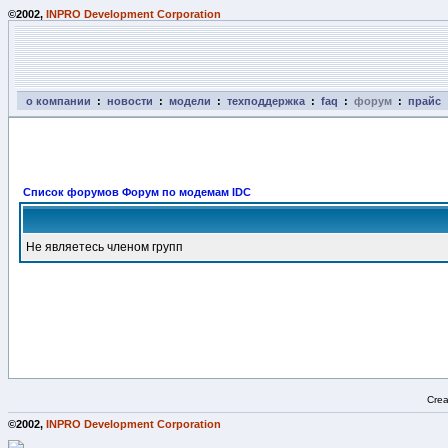
©2002,
INPRO Development Corporation
о компании
:
новости
:
модели
:
техподдержка
:
faq
:
форум
:
прайс
Список форумов Форум по модемам IDC
Не являетесь членом групп
Crea
©2002,
INPRO Development Corporation