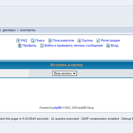
:
дилеры
:
контакты
FAQ
Поиск
Пользователи
Группы
Регистрация
Профиль
Войти и проверить личные сообщения
Вход
Вступить в группу
Powered by
phpBB
© 2001, 2005 phpBB Group
ted this page in 0.013543 seconds : 11 queries executed : GZIP compression enabled : Debug