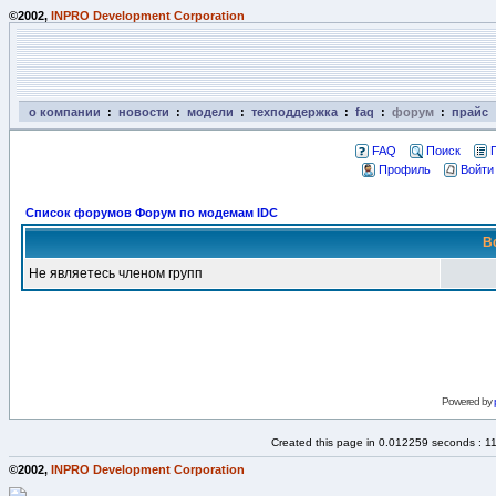
©2002,
INPRO Development Corporation
о компании
:
новости
:
модели
:
техподдержка
:
faq
:
форум
:
прайс
FAQ
Поиск
Профиль
Войти
Список форумов Форум по модемам IDC
В
Не являетесь членом групп
Powered by
Created this page in 0.012259 seconds : 1
©2002,
INPRO Development Corporation