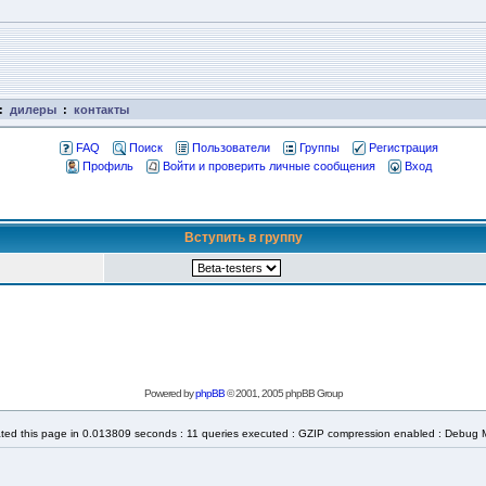
:
дилеры
:
контакты
FAQ
Поиск
Пользователи
Группы
Регистрация
Профиль
Войти и проверить личные сообщения
Вход
Вступить в группу
Powered by
phpBB
© 2001, 2005 phpBB Group
ted this page in 0.013809 seconds : 11 queries executed : GZIP compression enabled : Debug