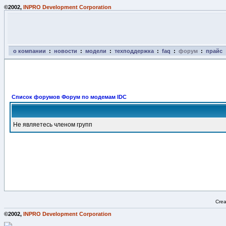
©2002,
INPRO Development Corporation
о компании
:
новости
:
модели
:
техподдержка
:
faq
:
форум
:
прайс
Список форумов Форум по модемам IDC
Не являетесь членом групп
Crea
©2002,
INPRO Development Corporation