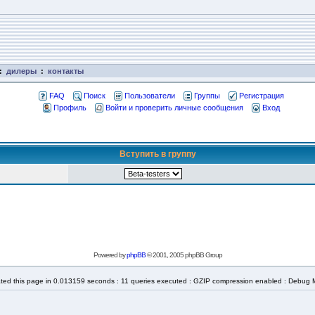
:
дилеры
:
контакты
FAQ
Поиск
Пользователи
Группы
Регистрация
Профиль
Войти и проверить личные сообщения
Вход
Вступить в группу
Powered by
phpBB
© 2001, 2005 phpBB Group
ted this page in 0.013159 seconds : 11 queries executed : GZIP compression enabled : Debug