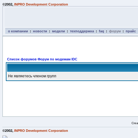
©2002,
INPRO Development Corporation
о компании
:
новости
:
модели
:
техподдержка
:
faq
:
форум
:
прайс
Список форумов Форум по модемам IDC
Не являетесь членом групп
Crea
©2002,
INPRO Development Corporation