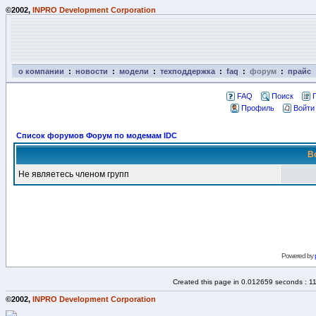
©2002,
INPRO Development Corporation
о компании
:
новости
:
модели
:
техподдержка
:
faq
:
форум
:
прайс
FAQ
Поиск
Профиль
Войти
Список форумов Форум по модемам IDC
В
Не являетесь членом групп
Powered by
Created this page in 0.012659 seconds : 1
©2002,
INPRO Development Corporation