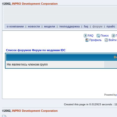
©2002,
INPRO Development Corporation
о компании
:
новости
:
модели
:
техподдержка
:
faq
:
форум
:
прайс
FAQ
Поиск
Профиль
Войти
Список форумов Форум по модемам IDC
В
Не являетесь членом групп
Powered by
Created this page in 0.012915 seconds : 1
©2002,
INPRO Development Corporation