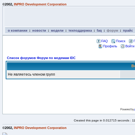
©2002,
INPRO Development Corporation
о компании
:
новости
:
модели
:
техподдержка
:
faq
:
форум
:
прайс
FAQ
Поиск
Профиль
Войти
Список форумов Форум по модемам IDC
В
Не являетесь членом групп
Powered by
Created this page in 0.012715 seconds : 1
©2002,
INPRO Development Corporation