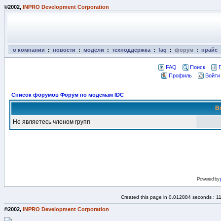
©2002,
INPRO Development Corporation
о компании
:
новости
:
модели
:
техподдержка
:
faq
:
форум
:
прайс
FAQ
Поиск
Профиль
Войти
Список форумов Форум по модемам IDC
В
Не являетесь членом групп
Powered by
Created this page in 0.012884 seconds : 1
©2002,
INPRO Development Corporation