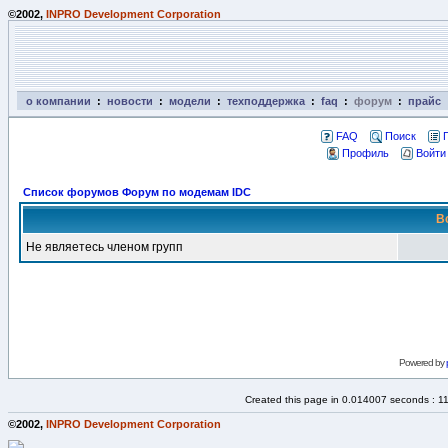
©2002,
INPRO Development Corporation
о компании
:
новости
:
модели
:
техподдержка
:
faq
:
форум
:
прайс
FAQ
Поиск
Профиль
Войти
Список форумов Форум по модемам IDC
В
Не являетесь членом групп
Powered by
Created this page in 0.014007 seconds : 1
©2002,
INPRO Development Corporation