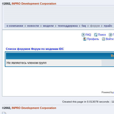
©2002,
INPRO Development Corporation
о компании
:
новости
:
модели
:
техподдержка
:
faq
:
форум
:
прайс
FAQ
Поиск
Профиль
Войти
Список форумов Форум по модемам IDC
В
Не являетесь членом групп
Powered by
Created this page in 0.013078 seconds : 1
©2002,
INPRO Development Corporation