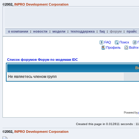
©2002,
INPRO Development Corporation
о компании
:
новости
:
модели
:
техподдержка
:
faq
:
форум
:
прайс
FAQ
Поиск
Профиль
Войти
Список форумов Форум по модемам IDC
В
Не являетесь членом групп
Powered by
Created this page in 0.012811 seconds : 1
©2002,
INPRO Development Corporation