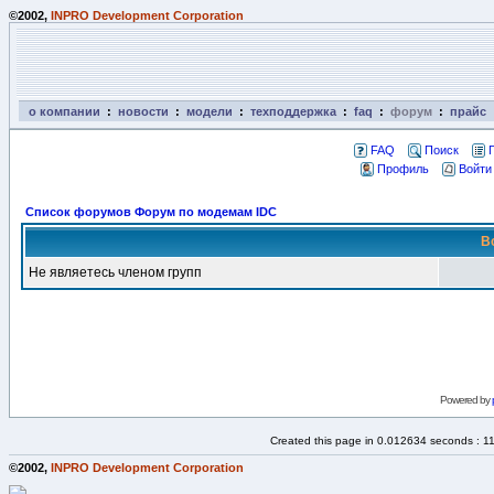
©2002,
INPRO Development Corporation
о компании
:
новости
:
модели
:
техподдержка
:
faq
:
форум
:
прайс
FAQ
Поиск
Профиль
Войти
Список форумов Форум по модемам IDC
В
Не являетесь членом групп
Powered by
Created this page in 0.012634 seconds : 1
©2002,
INPRO Development Corporation