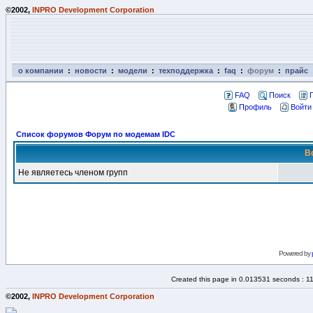
©2002,
INPRO Development Corporation
о компании
:
новости
:
модели
:
техподдержка
:
faq
:
форум
:
прайс
FAQ
Поиск
Профиль
Войти
Список форумов Форум по модемам IDC
В
Не являетесь членом групп
Powered by
Created this page in 0.013531 seconds : 1
©2002,
INPRO Development Corporation