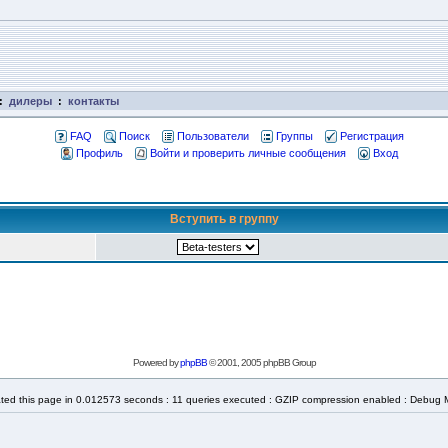
:
дилеры
:
контакты
FAQ
Поиск
Пользователи
Группы
Регистрация
Профиль
Войти и проверить личные сообщения
Вход
Вступить в группу
Powered by
phpBB
© 2001, 2005 phpBB Group
ted this page in 0.012573 seconds : 11 queries executed : GZIP compression enabled : Debug