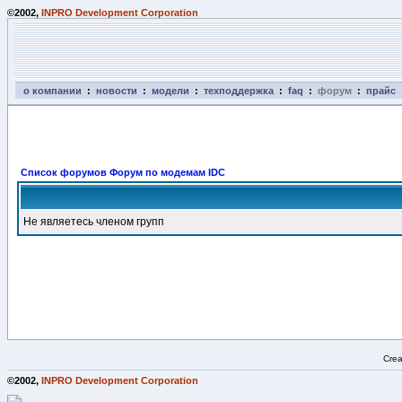
©2002,
INPRO Development Corporation
о компании
:
новости
:
модели
:
техподдержка
:
faq
:
форум
:
прайс
Список форумов Форум по модемам IDC
Не являетесь членом групп
Crea
©2002,
INPRO Development Corporation