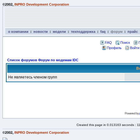
©2002,
INPRO Development Corporation
о компании
:
новости
:
модели
:
техподдержка
:
faq
:
форум
:
прайс
FAQ
Поиск
Профиль
Войти
Список форумов Форум по модемам IDC
В
Не являетесь членом групп
Powered by
Created this page in 0.013163 seconds : 1
©2002,
INPRO Development Corporation