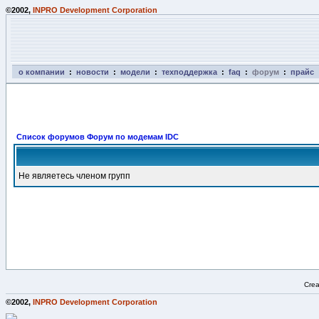
©2002,
INPRO Development Corporation
о компании
:
новости
:
модели
:
техподдержка
:
faq
:
форум
:
прайс
Список форумов Форум по модемам IDC
Не являетесь членом групп
Crea
©2002,
INPRO Development Corporation