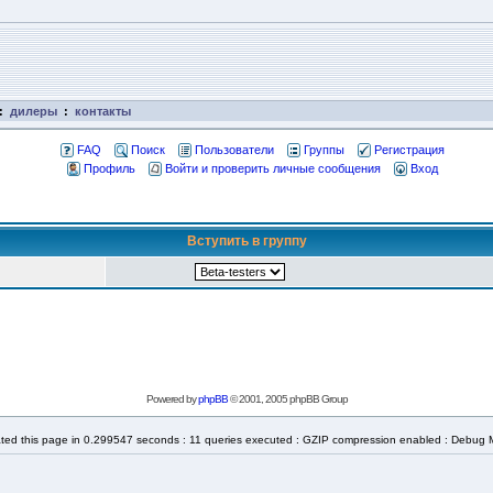
:
дилеры
:
контакты
FAQ
Поиск
Пользователи
Группы
Регистрация
Профиль
Войти и проверить личные сообщения
Вход
Вступить в группу
Powered by
phpBB
© 2001, 2005 phpBB Group
ted this page in 0.299547 seconds : 11 queries executed : GZIP compression enabled : Debug