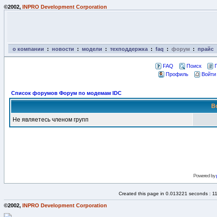
©2002,
INPRO Development Corporation
о компании
:
новости
:
модели
:
техподдержка
:
faq
:
форум
:
прайс
FAQ
Поиск
Профиль
Войти
Список форумов Форум по модемам IDC
В
Не являетесь членом групп
Powered by
Created this page in 0.013221 seconds : 1
©2002,
INPRO Development Corporation