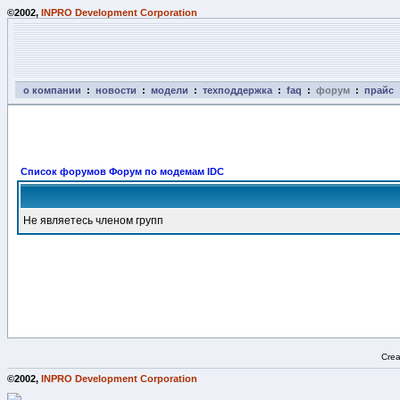
©2002,
INPRO Development Corporation
о компании
:
новости
:
модели
:
техподдержка
:
faq
:
форум
:
прайс
Список форумов Форум по модемам IDC
Не являетесь членом групп
Crea
©2002,
INPRO Development Corporation