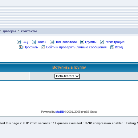
:
дилеры
:
контакты
FAQ
Поиск
Пользователи
Группы
Регистрация
Профиль
Войти и проверить личные сообщения
Вход
Вступить в группу
Powered by
phpBB
© 2001, 2005 phpBB Group
ted this page in 0.012593 seconds : 11 queries executed : GZIP compression enabled : Debug